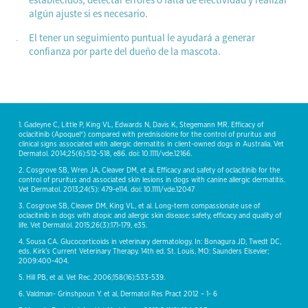
algún ajuste si es necesario.
El tener un seguimiento puntual le ayudará a generar
confianza por parte del dueño de la mascota.
1. Gadeyne C, Little P, King VL, Edwards N, Davis K, Stegemann MR. Efficacy of
oclacitinib (Apoquel®) compared with prednisolone for the control of pruritus and
clinical signs associated with allergic dermatitis in client-owned dogs in Australia. Vet
Dermatol. 2014;25(6):512-518, e86. doi: 10.1111/vde.12166.
2. Cosgrove SB, Wren JA, Cleaver DM, et al. Efficacy and safety of oclacitinib for the
control of pruritus and associated skin lesions in dogs with canine allergic dermatitis.
Vet Dermatol. 2013;24(5): 479-e114. doi: 10.1111/vde.12047
3. Cosgrove SB, Cleaver DM, King VL, et al. Long-term compassionate use of
oclacitinib in dogs with atopic and allergic skin disease: safety, efficacy and quality of
life. Vet Dermatol. 2015;26(3):171-179, e35.
4. Sousa CA. Glucocorticoids in veterinary dermatology. In: Bonagura JD, Twedt DC,
eds. Kirk’s Current Veterinary Therapy. 14th ed. St. Louis, MO: Saunders Elsevier;
2009:400-404.
5. Hill PB, et al. Vet Rec. 2006;158(16):533-539.
6. Valdman- Grinshpoun Y. et al, Dermatol Res Pract 2012 – 1- 6