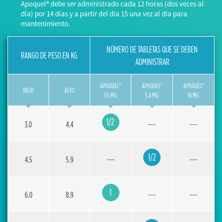
Apoquel® debe ser administrado cada 12 horas (dos veces al
día) por 14 días y a partir del día 15 una vez al día para
mantenimiento.
NÚMERO DE TABLETAS QUE SE DEBEN
RANGO DE PESO EN KG
ADMINISTRAR
APOQUEL®
APOQUEL®
APOQUEL®
BAJO
ALTO
3.6 MG
5.4 MG
16 MG
1/2
3.0
4.4
---
---
1/2
4.5
5.9
---
---
1
6.0
8.9
---
---