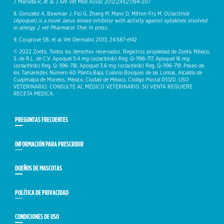
7. Marsella R, et al. J Am Vet Med Assoc 2012;241(2):194-207
8. Gonzalez A, Bowman J, Fici G, Zhang M, Mann D, Mitton-Fry M.
Oclacitinib
(Apoquel) is a novel Janus kinase inhibitor with activity against oytokines involved
in allergy. J. vet Pharmacol Ther.
In press.
9. Cosgrove SB, et al. Vet Dermatol. 2013; 24:587-e142
© 2022 Zoetis. Todos los derechos reservados. Registros propiedad de Zoetis México,
S. de R.L. de C.V. Apoquel 5.4 mg (oclacitinib) Reg. Q-1196-717, Apoquel 16 mg
(oclacitinib) Reg. Q-1196-718, Apoquel 3.6 mg (oclacitinib) Reg. Q-1196-719. Paseo de
los Tamarindos Número 60 Planta Baja, Colonia Bosques de las Lomas, Alcaldía de
Cuajimalpa de Morelos, México, Ciudad de México, Código Postal 05120. USO
VETERINARIO. CONSULTE AL MÉDICO VETERINARIO. SU VENTA REQUIERE
RECETA MÉDICA.
PREGUNTAS FRECUENTES
INFORMACIÓN PARA PRESCRIBIR
DUEÑOS DE MASCOTAS
POLÍTICA DE PRIVACIDAD
CONDICIONES DE USO